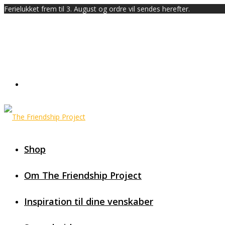
Ferielukket frem til 3. August og ordre vil sendes herefter.
Shop
Om The Friendship Project
Inspiration til dine venskaber