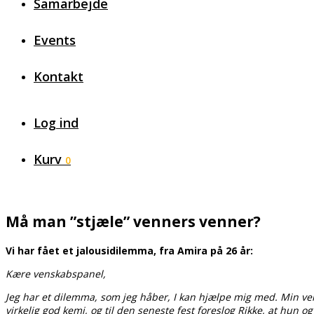
Samarbejde
Events
Kontakt
Log ind
Kurv
0
Må man ”stjæle” venners venner?
Vi har fået et jalousidilemma, fra Amira på 26 år:
Kære venskabspanel,
Jeg har et dilemma, som jeg håber, I kan hjælpe mig med. Min ven
virkelig god kemi, og til den seneste fest foreslog Rikke, at hun o