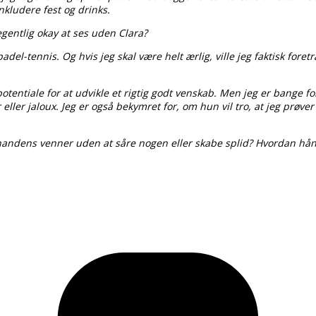
nkludere fest og drinks.
egentlig okay at ses uden Clara?
l padel-tennis. Og hvis jeg skal være helt ærlig, ville jeg faktisk f
potentiale for at udvikle et rigtig godt venskab. Men jeg er bange fo
ller jaloux. Jeg er også bekymret for, om hun vil tro, at jeg prøver
nandens venner uden at såre nogen eller skabe splid? Hvordan hån