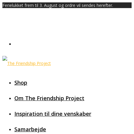
Ferielukket frem til 3. August og ordre vil sendes herefter.
Shop
Om The Friendship Project
Inspiration til dine venskaber
Samarbejde