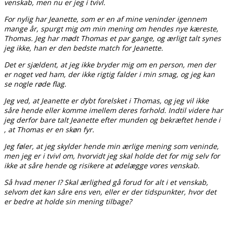
venskab, men nu er jeg i tvivl.
For nylig har Jeanette, som er en af mine veninder igennem
mange år, spurgt mig om min mening om hendes nye kæreste,
Thomas. Jeg har mødt Thomas et par gange, og ærligt talt synes
jeg ikke, han er den bedste match for Jeanette.
Det er sjældent, at jeg ikke bryder mig om en person, men der
er noget ved ham, der ikke rigtig falder i min smag, og jeg kan
se nogle røde flag.
Jeg ved, at Jeanette er dybt forelsket i Thomas, og jeg vil ikke
såre hende eller komme imellem deres forhold. Indtil videre har
jeg derfor bare talt Jeanette efter munden og bekræftet hende i
, at Thomas er en skøn fyr.
Jeg føler, at jeg skylder hende min ærlige mening som veninde,
men jeg er i tvivl om, hvorvidt jeg skal holde det for mig selv for
ikke at såre hende og risikere at ødelægge vores venskab.
Så hvad mener I? Skal ærlighed gå forud for alt i et venskab,
selvom det kan såre ens ven, eller er der tidspunkter, hvor det
er bedre at holde sin mening tilbage?