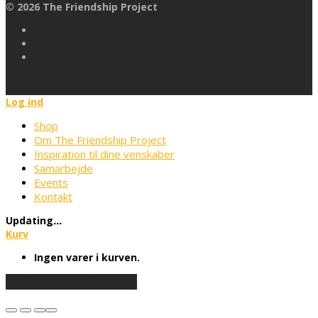
©
2026
The Friendship Project
Log ind
Shop
Om The Friendship Project
Inspiration til dine venskaber
Samarbejde
Events
Kontakt
Updating
…
Kurv
Ingen varer i kurven.
Fortsæt med at handle