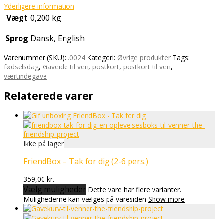
Yderligere information
Vægt
0,200 kg
Sprog
Dansk, English
Varenummer (SKU):
.0024
Kategori:
Øvrige produkter
Tags:
fødselsdag
,
Gaveide til ven
,
postkort
,
postkort til ven
,
værtindegave
Relaterede varer
FriendBox – Tak for dig (2-6 pers.)
359,00
kr.
Vælg muligheder
Dette vare har flere varianter.
Mulighederne kan vælges på varesiden
Show more