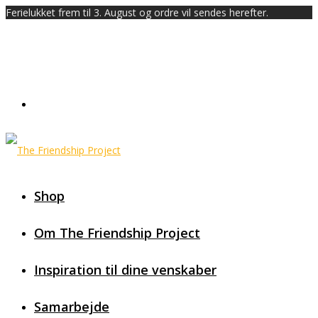
Ferielukket frem til 3. August og ordre vil sendes herefter.
Shop
Om The Friendship Project
Inspiration til dine venskaber
Samarbejde