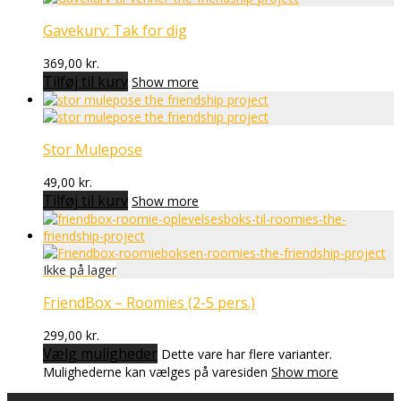
Gavekurv: Tak for dig
369,00
kr.
Tilføj til kurv
Show more
Stor Mulepose
49,00
kr.
Tilføj til kurv
Show more
FriendBox – Roomies (2-5 pers.)
299,00
kr.
Vælg muligheder
Dette vare har flere varianter.
Mulighederne kan vælges på varesiden
Show more