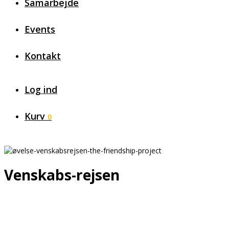
Samarbejde
Events
Kontakt
Log ind
Kurv
0
Venskabs-rejsen