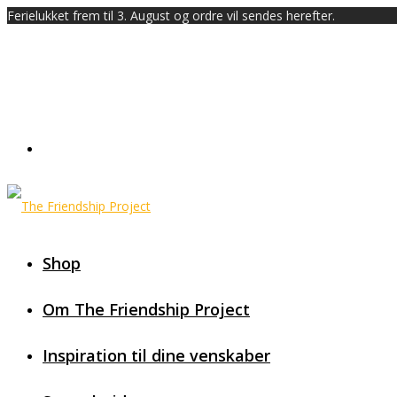
Ferielukket frem til 3. August og ordre vil sendes herefter.
Shop
Om The Friendship Project
Inspiration til dine venskaber