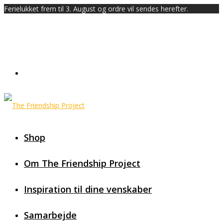
Ferielukket frem til 3. August og ordre vil sendes herefter.
Shop
Om The Friendship Project
Inspiration til dine venskaber
Samarbejde