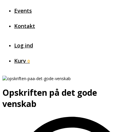
Events
Kontakt
Log ind
Kurv
0
Opskriften på det gode
venskab