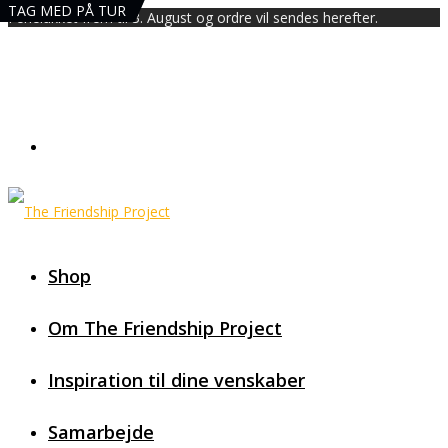
TAG MED PÅ TUR
Ferielukket frem til 3. August og ordre vil sendes herefter.
Shop
Om The Friendship Project
Inspiration til dine venskaber
Samarbejde