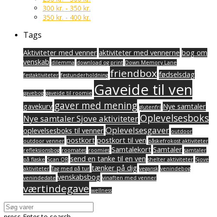
300
kr.
-
350
kr.
350
kr.
-
400
kr.
Tags
Aktiviteter med venner
aktiviteter med vennerne
bog om
venskab
dilemma
download og print
Down Memory Lane
friendbox
fødselsdag
festaktiviteter
festunderholdning
Gaveide til ven
gavebog
gaveide til roomie
gaver med mening
gavekurv
Nye samtaler
glutenfri
Oplevelsesboks
Nye samtaler Sjove aktiviteter
Oplevelsesgaver
oplevelsesboks til venner
outdoor
postkort
postkort til ven
outdoor venner
påskefrokost aktiviteter
Samtalekort
Samtaler
refleksionsbog
roomates
roomies
samtaler
send en tanke til en ven
på flaske
Scan QR
shelter aktiviteter
Sjove
tænker på dig
aktiviteter
Tag med på tur
vegansk
venindebog
venskabsbog
venindedate
vinaften med venner
værtindegave
wellness
press
Enter
to search