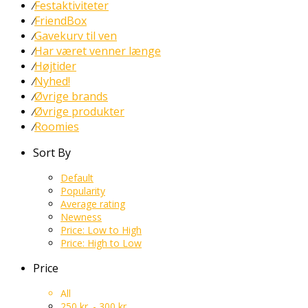
Festaktiviteter
⁄
FriendBox
⁄
Gavekurv til ven
⁄
Har været venner længe
⁄
Højtider
⁄
Nyhed!
⁄
Øvrige brands
⁄
Øvrige produkter
⁄
Roomies
⁄
Sort By
Default
Popularity
Average rating
Newness
Price: Low to High
Price: High to Low
Price
All
250
kr.
-
300
kr.