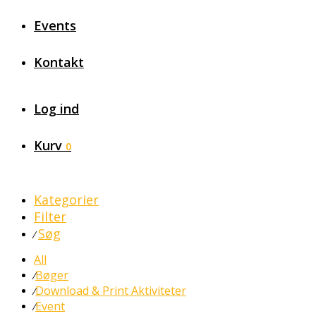
Events
Kontakt
Log ind
Kurv
0
Kategorier
Filter
Søg
⁄
All
Bøger
⁄
Download & Print Aktiviteter
⁄
Event
⁄