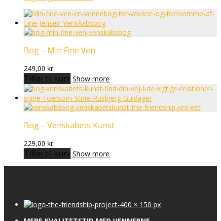
Bog – Min Fine Ven
249,00
kr.
Tilføj til kurv
Show more
Bog – Venskabets Kunst
229,00
kr.
Tilføj til kurv
Show more
MERE KVALITETSTID MED VENNERNE