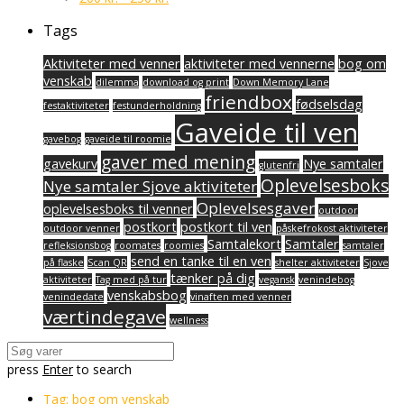
Tags
Aktiviteter med venner
aktiviteter med vennerne
bog om
venskab
dilemma
download og print
Down Memory Lane
friendbox
fødselsdag
festaktiviteter
festunderholdning
Gaveide til ven
gavebog
gaveide til roomie
gaver med mening
gavekurv
Nye samtaler
glutenfri
Oplevelsesboks
Nye samtaler Sjove aktiviteter
Oplevelsesgaver
oplevelsesboks til venner
outdoor
postkort
postkort til ven
outdoor venner
påskefrokost aktiviteter
Samtalekort
Samtaler
refleksionsbog
roomates
roomies
samtaler
send en tanke til en ven
på flaske
Scan QR
shelter aktiviteter
Sjove
tænker på dig
aktiviteter
Tag med på tur
vegansk
venindebog
venskabsbog
venindedate
vinaften med venner
værtindegave
wellness
press
Enter
to search
Tag:
bog om venskab