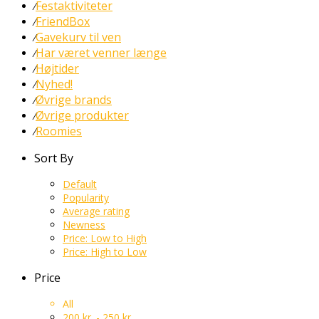
Festaktiviteter
⁄
FriendBox
⁄
Gavekurv til ven
⁄
Har været venner længe
⁄
Højtider
⁄
Nyhed!
⁄
Øvrige brands
⁄
Øvrige produkter
⁄
Roomies
⁄
Sort By
Default
Popularity
Average rating
Newness
Price: Low to High
Price: High to Low
Price
All
200
kr.
-
250
kr.