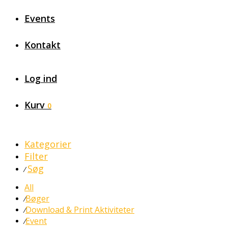
Events
Kontakt
Log ind
Kurv
0
Kategorier
Filter
Søg
⁄
All
Bøger
⁄
Download & Print Aktiviteter
⁄
Event
⁄