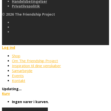
Handelsbetingelser
Privatlivspolitik
©
2026
The Friendship Project
Log ind
Shop
Om The Friendship Project
Inspiration til dine venskaber
Samarbejde
Events
Kontakt
Updating
…
Kurv
Ingen varer i kurven.
Fortsæt med at handle