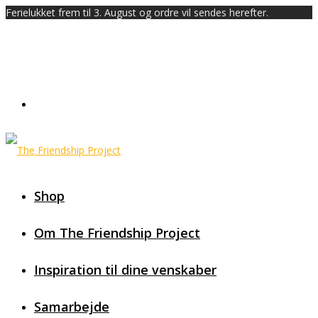
Ferielukket frem til 3. August og ordre vil sendes herefter.
Shop
Om The Friendship Project
Inspiration til dine venskaber
Samarbejde