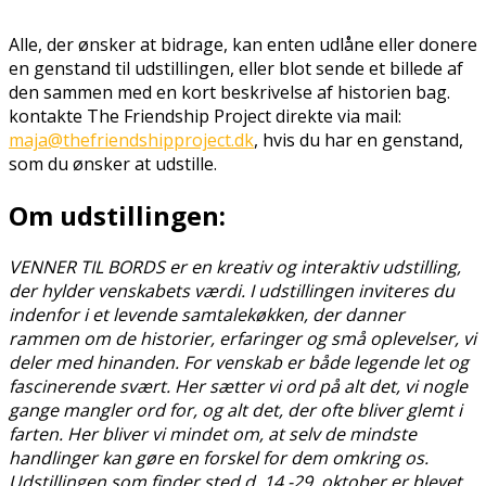
Alle, der ønsker at bidrage, kan enten udlåne eller donere
en genstand til udstillingen, eller blot sende et billede af
den sammen med en kort beskrivelse af historien bag.
kontakte The Friendship Project direkte via mail:
maja@thefriendshipproject.dk
, hvis du har en genstand,
som du ønsker at udstille.
Om udstillingen:
VENNER TIL BORDS er en kreativ og interaktiv udstilling,
der hylder venskabets værdi. I udstillingen inviteres du
indenfor i et levende samtalekøkken, der danner
rammen om de historier, erfaringer og små oplevelser, vi
deler med hinanden. For venskab er både legende let og
fascinerende svært. Her sætter vi ord på alt det, vi nogle
gange mangler ord for, og alt det, der ofte bliver glemt i
farten. Her bliver vi mindet om, at selv de mindste
handlinger kan gøre en forskel for dem omkring os.
Udstillingen som finder sted d. 14.-29. oktober er blevet