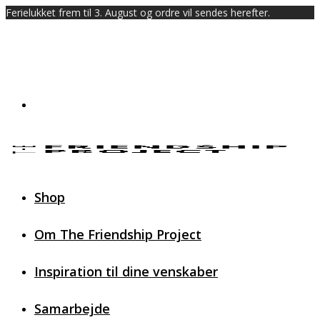
Ferielukket frem til 3. August og ordre vil sendes herefter.
Shop
Om The Friendship Project
Inspiration til dine venskaber
Samarbejde